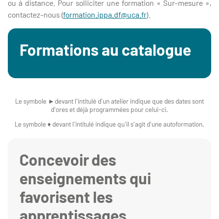
ou à distance. Pour solliciter une formation « Sur-mesure »,
contactez-nous (
formation.ippa.df@uca.fr
).
Formations au catalogue
Le symbole ►devant l'intitulé d'un atelier indique que des dates sont
d'ores et déjà programmées pour celui-ci.
Le symbole ♦ devant l'intitulé indique qu'il s'agit d'une autoformation.
Concevoir des
enseignements qui
favorisent les
apprentissages