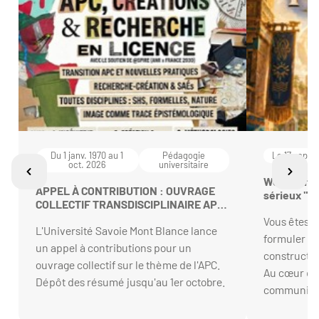
Du 1 janv. 1970 au 1
Pédagogie
Le 17 sept. 
oct. 2026
universitaire
Webinaire 
APPEL À CONTRIBUTION : OUVRAGE
sérieux "F
COLLECTIF TRANSDISCIPLINAIRE APC,
Créations & Recherche en Licence
Vous êtes-
L'Université Savoie Mont Blance lance
formuler d
un appel à contributions pour un
constructive
ouvrage collectif sur le thème de l'APC.
Au cœur du 
Dépôt des résumé jusqu'au 1er octobre.
communicat
essentielle