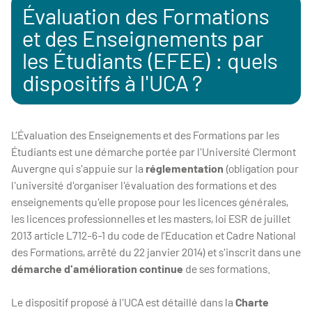
Évaluation des Formations
et des Enseignements par
les Étudiants (EFEE) : quels
dispositifs à l'UCA ?
L’Évaluation des Enseignements et des Formations par les
Étudiants est une démarche portée par l'Université Clermont
Auvergne qui s'appuie sur la
réglementation
(obligation pour
l'université d'organiser l'évaluation des formations et des
enseignements qu'elle propose pour les licences générales,
les licences professionnelles et les masters, loi ESR de juillet
2013 article L712-6-1 du code de l’Education et Cadre National
des Formations, arrêté du 22 janvier 2014) et s'inscrit dans une
démarche d'amélioration continue
de ses formations.
Le dispositif proposé à l'UCA est détaillé dans la
Charte