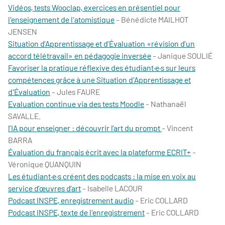
Vidéos, tests Wooclap, exercices en présentiel pour
l'enseignement de l'atomistique
- Bénédicte MAILHOT
JENSEN
Situation d’Apprentissage et d’Évaluation «révision d’un
accord télétravail» en pédagogie inversée
- Janique SOULIÉ
Favoriser la pratique réflexive des étudiant·e·s sur leurs
compétences grâce à une Situation d'Apprentissage et
d'Évaluation
- Jules FAURE
Evaluation continue via des tests Moodle
- Nathanaël
SAVALLE.
l’IA pour enseigner : découvrir l’art du prompt
- Vincent
BARRA
Évaluation du français écrit avec la plateforme ECRIT+
-
Véronique QUANQUIN
Les étudiant·e·s créent des podcasts : la mise en voix au
service d’œuvres d’art
- Isabelle LACOUR
Podcast INSPE, enregistrement audio
- Eric COLLARD
Podcast INSPE, texte de l'enregistrement
- Eric COLLARD