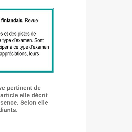
ve pertinent de
rticle elle décrit
sence. Selon elle
iants.​