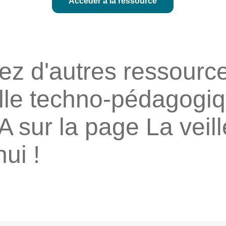
Accéder à la ressource
z d'autres ressourc
ille techno-pédagogi
A sur la page
La veill
ui !