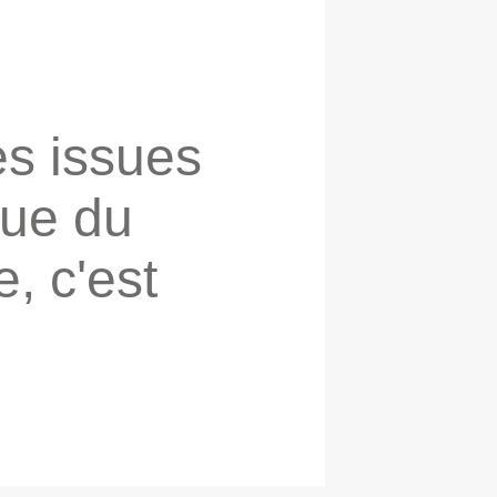
es issues
que du
e, c'est