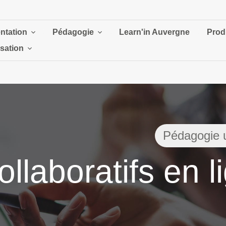
ntation
Pédagogie
Learn'in Auvergne
Prod
isation
Pédagogie u
laboratifs en l