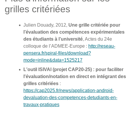
grilles critériées
Julien Douady, 2012,
Une grille critériée pour
l’évaluation des compétences expérimentales
des étudiants à l’université
, Actes du 24e
colloque de l’ADMEE-Europe :
http://reseau-
pensera.fr/spiral-files/download?
mode=inline&data=1525217
L'outil ISIVAl (projet CAP20-25) : pour faciliter
l'évaluation/notation en direct en intégrant des
grilles critériées
:
https://cap2025.fr/news/application-android-
devaluation-des-competences-detudiants-en-
travaux-pratiques