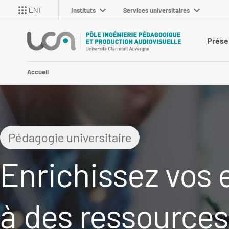
Instituts
Services universitaires
ENT
Prése
Accueil
Pédagogie universitaire
Enrichissez vos
à des ressources