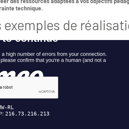
er des ressources adaptées à vos objectifs pédag
trainte technique.
 exemples de réalisat