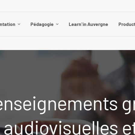
ntation
Pédagogie
Learn'in Auvergne
Product
 enseignements g
 audiovisuelles e