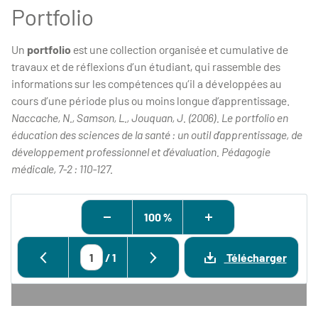
Portfolio
Un
portfolio
est une collection organisée et cumulative de
travaux et de réflexions d’un étudiant, qui rassemble des
informations sur les compétences qu’il a développées au
cours d’une période plus ou moins longue d’apprentissage.
Naccache, N., Samson, L., Jouquan, J. (2006). Le portfolio en
éducation des sciences de la santé : un outil d’apprentissage, de
développement professionnel et d’évaluation. Pédagogie
médicale, 7-2 : 110-127.
100 %
/
1
Télécharger