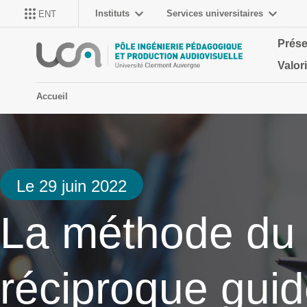
Instituts
Services universitaires
ENT
Prése
Valor
Accueil
Le 29 juin 2022
La méthode du
réciproque guid