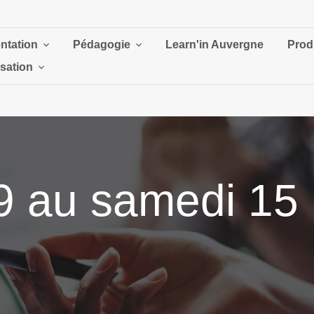
ntation
Pédagogie
Learn'in Auvergne
Prod
isation
9 au samedi 15