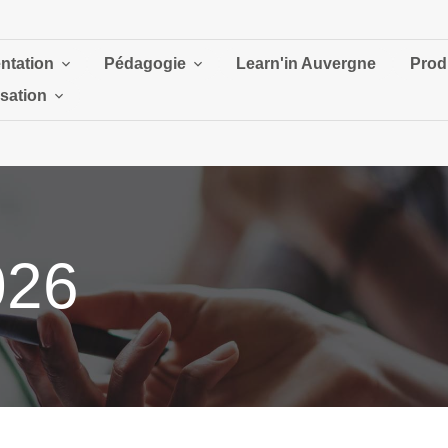
ntation
Pédagogie
Learn'in Auvergne
Prod
isation
026