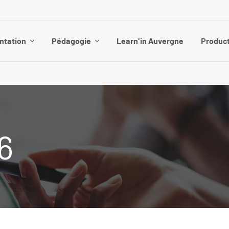
ntation
Pédagogie
Learn'in Auvergne
Product
6