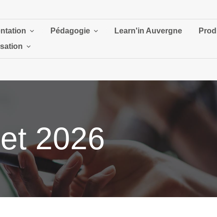
ntation
Pédagogie
Learn'in Auvergne
Prod
isation
let 2026